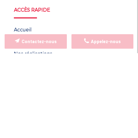
ACCÈS RAPIDE
Accueil
Qui sommes-nous ?
Contactez-nous
Appelez-nous
Nos services
Nos réalisations
Contact
Actualités
Mentions légales
Politique de confidentialité
Plan du site
CONTACTEZ-NOUS
84 Rue Albert de Mun