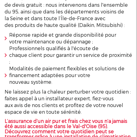
de
devis
gratuit : nous intervenons dans l'ensemble
du 95, ainsi que dans les départements voisins de
la
Seine
et dans toute l’
Île
-de-
France
avec
des
produits
de haute
qualité
(
Daikin
,
Mitsubishi
) :
Réponse rapide et grande
disponibilité
pour
votre
maintenance
ou
dépannage
;
Professionnels
qualifiés à l'écoute de
chaque
client
pour garantir un
service
de proximité
;
Modalités de paiement flexibles et solutions de
financement adaptées pour votre
nouveau
système
.
Ne laissez plus la
chaleur
perturber votre quotidien :
faites appel à un
installateur
expert, fiez-vous
aux
avis
de nos
clients
et profitez de votre nouvel
espace de vie en toute sérénité.
L’assurance d’un air pur et frais chez vous n’a jamais
été aussi accessible dans le Val-d'Oise (95).
Découvrez comment votre quotidien peut se
transformer grâce à une installation de climatisation