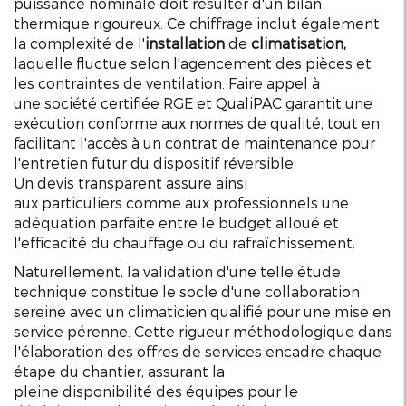
puissance nominale doit résulter d'un bilan
thermique rigoureux. Ce chiffrage inclut également
la complexité de l'
installation
de
climatisation
,
laquelle fluctue selon l'agencement des pièces et
les contraintes de
ventilation
. Faire appel à
une
société
certifiée
RGE
et
QualiPAC
garantit une
exécution conforme aux normes de
qualité
, tout en
facilitant l'accès à un contrat de
maintenance
pour
l'
entretien
futur du dispositif
réversible
.
Un
devis
transparent assure ainsi
aux
particuliers
comme aux
professionnels
une
adéquation parfaite entre le budget alloué et
l'efficacité du
chauffage
ou du rafraîchissement.
Naturellement, la validation d'une telle étude
technique constitue le socle d'une collaboration
sereine avec un
climaticien
qualifié pour une mise en
service pérenne. Cette rigueur méthodologique dans
l'élaboration des offres de
services
encadre chaque
étape du chantier, assurant la
pleine
disponibilité
des équipes pour le